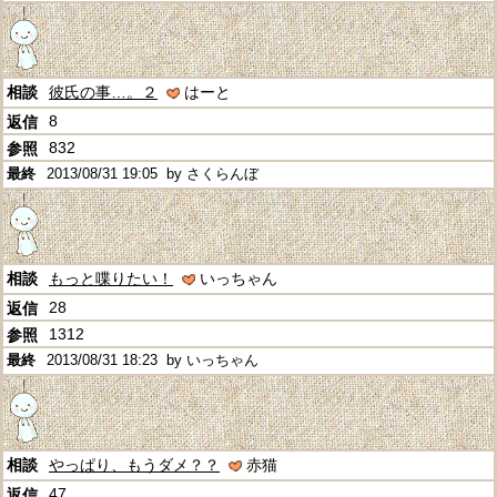
彼氏の事…。２
はーと
8
832
2013/08/31 19:05
by さくらんぼ
もっと喋りたい！
いっちゃん
28
1312
2013/08/31 18:23
by いっちゃん
やっぱり、もうダメ？？
赤猫
47