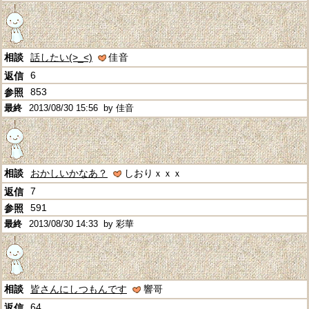
話したい(>_<)
佳音
6
853
2013/08/30 15:56
by 佳音
おかしいかなあ？
しおりｘｘｘ
7
591
2013/08/30 14:33
by 彩華
皆さんにしつもんです
響哥
64