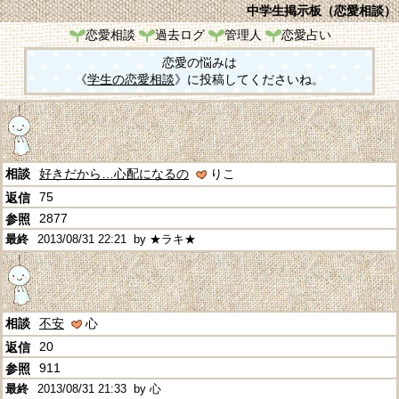
中学生掲示板（恋愛相談）
恋愛相談
過去ログ
管理人
恋愛占い
恋愛の悩みは
《
学生の恋愛相談
》に投稿してくださいね。
好きだから…心配になるの
りこ
75
2877
2013/08/31 22:21
by ★ラキ★
不安
心
20
911
2013/08/31 21:33
by 心