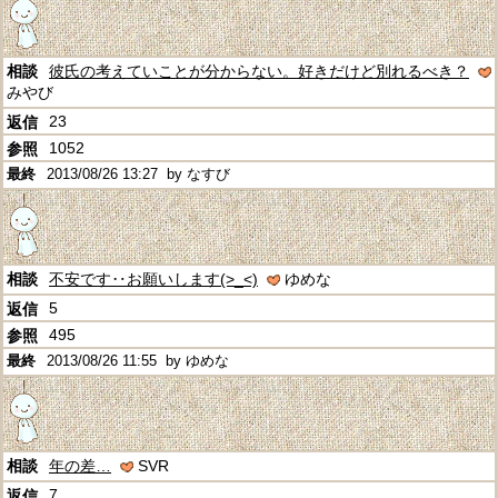
彼氏の考えていことが分からない。好きだけど別れるべき？
みやび
23
1052
2013/08/26 13:27
by なすび
不安です‥お願いします(>_<)
ゆめな
5
495
2013/08/26 11:55
by ゆめな
年の差…
SVR
7