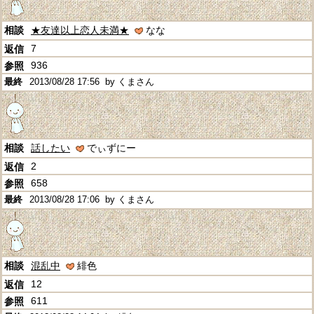
★友達以上恋人未満★
なな
7
936
2013/08/28 17:56
by くまさん
話したい
でぃずにー
2
658
2013/08/28 17:06
by くまさん
混乱中
緋色
12
611