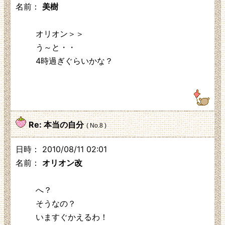
名前：
美樹
オリオン＞＞
う～と・・
4時過ぎぐらいかな？
122.30.48.226
Re: 本当の自分
( No.8 )
日時： 2010/08/11 02:01
名前：
オリオン改
へ？
そうなの？
いますぐかえるわ！