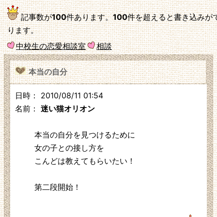
記事数が
100
件あります。
100
件を超えると書き込みが
ります。
中校生の恋愛相談室
相談
本当の自分
日時： 2010/08/11 01:54
名前：
迷い猫オリオン
本当の自分を見つけるために
女の子との接し方を
こんどは教えてもらいたい！
第二段開始！
125.3.210.248