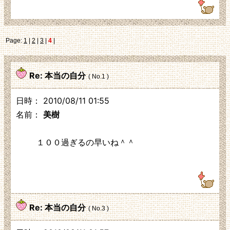
Page:
1
|
2
|
3
|
4
|
Re: 本当の自分
( No.1 )
日時： 2010/08/11 01:55
名前：
美樹
１００過ぎるの早いね＾＾
122.30.48.226
Re: 本当の自分
( No.3 )