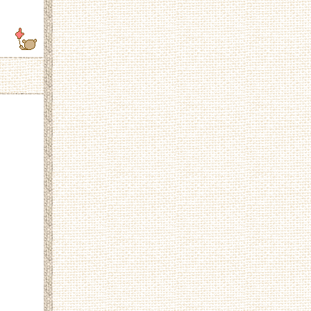
.43.165
210.248