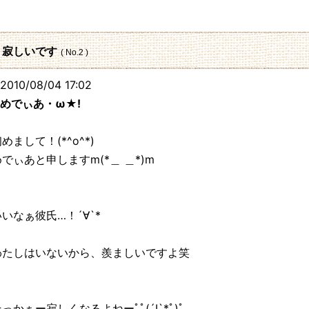
: 寂しいです
( No.2 )
010/08/04 17:02
めでぃあ・ω★!
めまして！(*^o^*)
めでぃあと申しますm(*＿ ＿*)m
いいなぁ彼氏…！´∀`*
わたしはいないから、羨ましいですよ笑
っかぁー寂しくなるよねーﾟﾟ(´I`*ﾟ)ﾟ｡