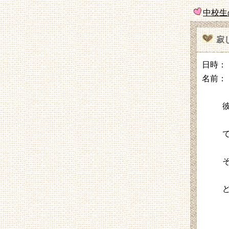
中校生
寂
日時： 2
名前：