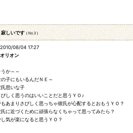
219.96
: 寂しいです
( No.3 )
010/08/04 17:27
オリオン
そうか～～
女の子にもいるんだＮＥ～
彼氏思いな子
さびしく思うのはいいことだと思うＹＯ♪
でもあまりさびしく思っちゃ彼氏が心配するとおもうＹＯ？
彼氏に近づくために頑張らなくちゃって思ってみたら？
少し気が楽になると思うＹＯ？
125.3.