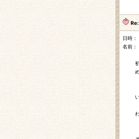
Re
日時： 2
名前：
初
そ