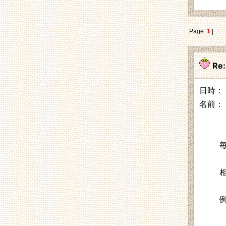
Page:
1
|
Re
日時： 2
名前：