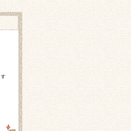
ます
157.133