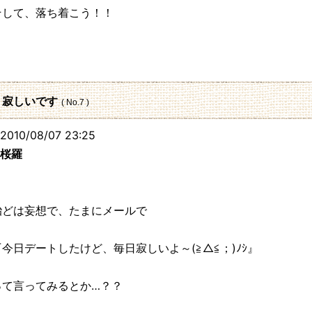
そして、落ち着こう！！
218.133
: 寂しいです
( No.7 )
010/08/07 23:25
桜羅
殆どは妄想で、たまにメールで
『今日デートしたけど、毎日寂しいよ～(≧△≦；)ﾉｼ』
って言ってみるとか…？？