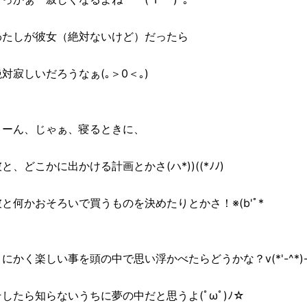
わたしが彼女（絶対ないけど）だったら
絶対寂しいだろうなぁ(｡＞0＜｡)
うーん、じゃぁ、寝るときに、
と、どこかに出かける計画とかさ(ハ*))((*ﾉﾉ)
彼と何かおそろいで買うものを決めたりとかさ！※(b'ﾟ*
とにかく楽しい事を頭の中で思い浮かべたらどうかな？v(*'-^*)
そしたら知らないうちに夢の中だと思うよ(ﾟωﾟ)ﾉ☆