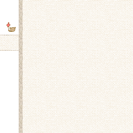
.253.81