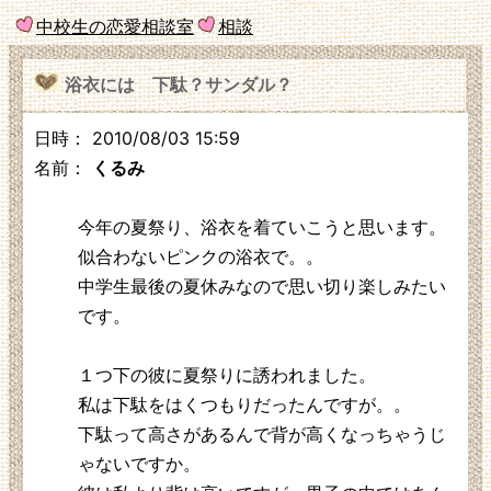
中校生の恋愛相談室
相談
浴衣には 下駄？サンダル？
日時： 2010/08/03 15:59
名前：
くるみ
今年の夏祭り、浴衣を着ていこうと思います。
似合わないピンクの浴衣で。。
中学生最後の夏休みなので思い切り楽しみたい
です。
１つ下の彼に夏祭りに誘われました。
私は下駄をはくつもりだったんですが。。
下駄って高さがあるんで背が高くなっちゃうじ
ゃないですか。