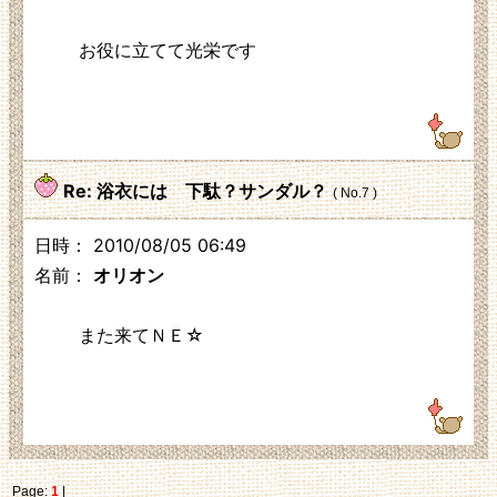
お役に立てて光栄です
125.3.210.248
Re: 浴衣には 下駄？サンダル？
( No.7 )
日時： 2010/08/05 06:49
名前：
オリオン
また来てＮＥ☆
125.3.210.248
Page:
1
|