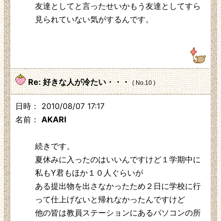
友達としてと言ったせいかもう友達としてすら
見られていない気がするんです。
219.104.130.230
Re: 好きな人が冷たい・・・
( No.10 )
日時： 2010/08/07 17:17
名前：
AKARI
続きです。
夏休みに入ったのはいいんですけど１学期中に
私もY君もほか１０人ぐらいが
ある提出物を出さなかったため２日に学校に行
って仕上げないと帰れなかったんですけど
他の皆は教員ステーションにあるパソコンの所