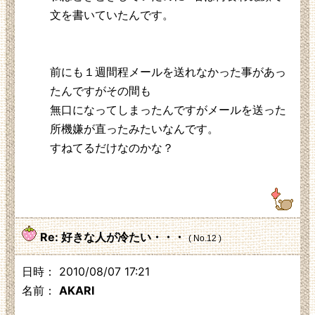
文を書いていたんです。
前にも１週間程メールを送れなかった事があっ
たんですがその間も
無口になってしまったんですがメールを送った
所機嫌が直ったみたいなんです。
すねてるだけなのかな？
219.104.130.230
Re: 好きな人が冷たい・・・
( No.12 )
日時： 2010/08/07 17:21
名前：
AKARI