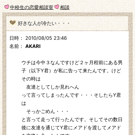
中校生の恋愛相談室
相談
好きな人が冷たい・・・
日時： 2010/08/05 23:46
名前：
AKARI
ウチは今中３なんですけど２ヶ月程前にある男
子（以下Y君）が私に告って来たんです。けど
その時は
友達としてしか見れへん
って言ってしまったんです・・・そしたらY君
は
そっかごめん・・・
と言って走って行ったんです。そしてその数日
後に友達を通じてY君にメアドを渡してメアド