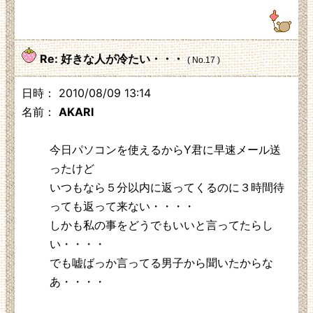
111.217.224.207
Re: 好きな人が冷たい・・・
( No.17 )
日時： 2010/08/09 13:14
名前：
AKARI
今日パソコンを使えるからY君に早速メール送
ったけど
いつもなら５分以内に返ってくるのに３時間待
っても返って来ない・・・・
しかも私の事をどうでもいいと言ってたらし
い・・・・
でも嘘ばっか言ってる男子から聞いたからな
あ・・・・
219.104.130.230