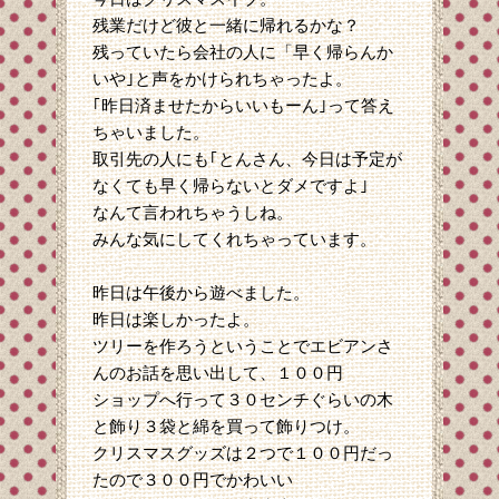
残業だけど彼と一緒に帰れるかな？
残っていたら会社の人に「早く帰らんか
いや｣と声をかけられちゃったよ。
｢昨日済ませたからいいもーん｣って答え
ちゃいました。
取引先の人にも｢とんさん、今日は予定が
なくても早く帰らないとダメですよ｣
なんて言われちゃうしね。
みんな気にしてくれちゃっています。
昨日は午後から遊べました。
昨日は楽しかったよ。
ツリーを作ろうということでエビアンさ
んのお話を思い出して、１００円
ショップへ行って３０センチぐらいの木
と飾り３袋と綿を買って飾りつけ。
クリスマスグッズは２つで１００円だっ
たので３００円でかわいい