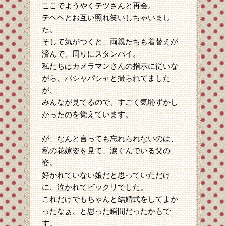
ここでようやくテツさんと再会。
テヘヘとお互い照れ笑いしちゃいまし
た。
そして気がつくと、両親たちも着替えが
済んで、周りにスタンバイ。
私たちはカメラマンさんの指示に従いな
がら、パシャパシャと撮られてました
が、
みんなが見てるので、すごく気恥ずかし
かったのを覚えています。
が、なんと言っても忘れられないのは、
私の花嫁姿を見て、涙ぐんでいる父の
姿。
好かれていない娘だと思っていただけ
に、泣かれてビックリでした。
これだけでもちゃんと結婚式をしてよか
ったなぁ、と思った瞬間だったかもで
す。