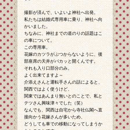
撮影が済んで、いよいよ神社へ出発。
私たちは結婚式専用車に乗り、神社へ向
かいました。
ちなみに、神社までの道のりの話題はこ
の車について。
この専用車。
花嫁のカツラがぶつからないように、後
部座席の天井がパカッと開くんです。
それも入り口部分のみ。
よく出来てますよ～
介添えさんと運転手さんの話によると、
関西ではよく使うけど、
関東ではあんまり無いとのことで、私と
テツさん興味津々でした（笑）
なんでも、関西は自宅から寺社仏閣へ直
接向かう花嫁さんが多いため、
どうしても車での移動になってしまうか