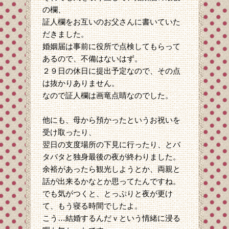
の欄、
証人欄をお互いのお父さんに書いていた
だきました。
婚姻届は事前に役所で点検してもらって
あるので、不備はないはず。
２９日の休日に提出予定なので、その点
は抜かりありません。
なので証人欄は画竜点睛なのでした。
他にも、母から預かったというお祝いを
受け取ったり、
翌日の支度場所の下見に行ったり、とバ
タバタと独身最後の夜が終わりました。
余裕があったら観光しようとか、両親と
話が出来るかなとか思ってたんですね。
でも気がつくと、とっぷりと夜が更け
て、もう寝る時間でしたよ。
こう…結婚するんだｖという情緒に浸る