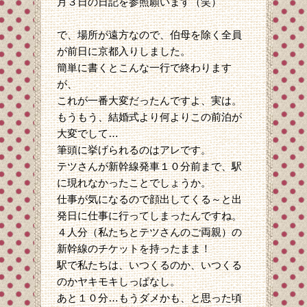
月３日の日記を参照願います（笑）
で、場所が遠方なので、伯母を除く全員
が前日に京都入りしました。
簡単に書くとこんな一行で終わります
が、
これが一番大変だったんですよ、実は。
もうもう、結婚式より何よりこの前泊が
大変でして…
筆頭に挙げられるのはアレです。
テツさんが新幹線発車１０分前まで、駅
に現れなかったことでしょうか。
仕事が気になるので顔出してくる～と出
発日に仕事に行ってしまったんですね。
４人分（私たちとテツさんのご両親）の
新幹線のチケットを持ったまま！
駅で私たちは、いつくるのか、いつくる
のかヤキモキしっぱなし。
あと１０分…もうダメかも、と思った頃