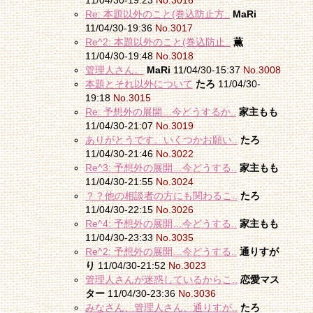
11/04/30-19:23
No.3016
Re: 本題以外のこと(巻込防止方..
MaRi
11/04/30-19:36
No.3017
Re^2: 本題以外のこと(巻込防止..
薫
11/04/30-19:48
No.3018
管理人さん。
MaRi
11/04/30-15:37
No.3008
本題とそれ以外について
たろ
11/04/30-
19:18
No.3015
Re: 予想外の展開…今どうするか..
家主もも
11/04/30-21:07
No.3019
ありがとうです。いくつかお願い..
たろ
11/04/30-21:46
No.3022
Re^3: 予想外の展開…今どうする..
家主もも
11/04/30-21:55
No.3024
？？他の相談者の方にも関わるこ..
たろ
11/04/30-22:15
No.3026
Re^4: 予想外の展開…今どうする..
家主もも
11/04/30-23:33
No.3035
Re^2: 予想外の展開…今どうする..
通りすが
り
11/04/30-21:52
No.3023
管理人さんが迷惑しているからこ..
恋愛マス
ター
11/04/30-23:36
No.3036
みなさん、管理人さん、通りすが..
たろ