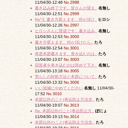
11/04/30-12:48
No.2998
書き込み終了です。皆さんが望ま..
名無し
11/04/30-12:51
No.2999
Re^3: 書き方変えます。何か頂け..
ヒロシ
11/04/30-12:26
No.2997
ヒロシさんに賛成です。書き込み..
名無し
11/04/30-12:53
No.3000
書き方変えます。何か頂けたら..
たろ
11/04/30-12:54
No.3001
再度本題書きます。巻き込むのは..
たろ
11/04/30-13:07
No.3003
回答者を巻き込むのは辞めて下さ..
名無し
11/04/30-13:18
No.3005
荒らしの対処方法と本題について..
たろ
11/04/30-13:32
No.3006
いい加減にやめてください
名無し
11/04/30-
17:52
No.3010
本題以外のこと(巻込防止方法含..
たろ
11/04/30-19:07
No.3013
Re: 本題以外のこと(巻込防止方..
ぽにょ
11/04/30-19:13
No.3014
本題以外のこと(巻込防止方法含..
たろ