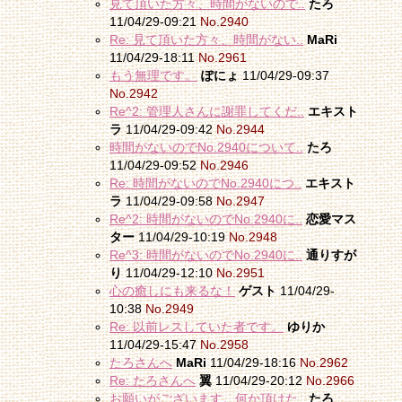
見て頂いた方々、時間がないので..
たろ
11/04/29-09:21
No.2940
Re: 見て頂いた方々、時間がない..
MaRi
11/04/29-18:11
No.2961
もう無理です。
ぽにょ
11/04/29-09:37
No.2942
Re^2: 管理人さんに謝罪してくだ..
エキスト
ラ
11/04/29-09:42
No.2944
時間がないのでNo.2940について..
たろ
11/04/29-09:52
No.2946
Re: 時間がないのでNo.2940につ..
エキスト
ラ
11/04/29-09:58
No.2947
Re^2: 時間がないのでNo.2940に..
恋愛マス
ター
11/04/29-10:19
No.2948
Re^3: 時間がないのでNo.2940に..
通りすが
り
11/04/29-12:10
No.2951
心の癒しにも来るな！
ゲスト
11/04/29-
10:38
No.2949
Re: 以前レスしていた者です。
ゆりか
11/04/29-15:47
No.2958
たろさんへ
MaRi
11/04/29-18:16
No.2962
Re: たろさんへ
翼
11/04/29-20:12
No.2966
お願いがございます。何か頂けた..
たろ