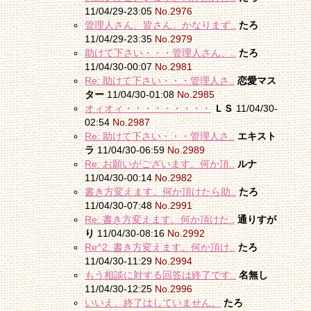
11/04/29-23:05
No.2976
管理人さん、皆さん、かなりまず..
たろ
11/04/29-23:35
No.2979
助けて下さい・・・管理人さん、..
たろ
11/04/30-00:07
No.2981
Re: 助けて下さい・・・管理人さ..
恋愛マス
ター
11/04/30-01:08
No.2985
オィオィ・・・・・・・・・
ＬＳ
11/04/30-
02:54
No.2987
Re: 助けて下さい・・・管理人さ..
エキスト
ラ
11/04/30-06:59
No.2989
Re: お願いがございます。何か頂..
ルナ
11/04/30-00:14
No.2982
書き方変えます。何か頂けたら助..
たろ
11/04/30-07:48
No.2991
Re: 書き方変えます。何か頂けた..
通りすが
り
11/04/30-08:16
No.2992
Re^2: 書き方変えます。何か頂け..
たろ
11/04/30-11:29
No.2994
もう相談に対する回答は終了です..
名無し
11/04/30-12:25
No.2996
いいえ、終了はしていません。
たろ