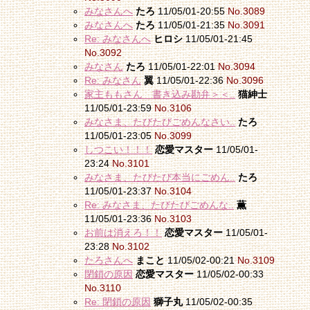
みなさんへ
たろ
11/05/01-20:55
No.3089
みなさんへ
たろ
11/05/01-21:35
No.3091
Re: みなさんへ
ヒロシ
11/05/01-21:45
No.3092
みなさん
たろ
11/05/01-22:01
No.3094
Re: みなさん
翼
11/05/01-22:36
No.3096
家主ももさん 書き込み勘弁＞＜..
猫紳士
11/05/01-23:59
No.3106
みなさま、たびたびごめんなさい..
たろ
11/05/01-23:05
No.3099
しつこい！！！
恋愛マスター
11/05/01-
23:24
No.3101
みなさま、たびたび本当にごめん..
たろ
11/05/01-23:37
No.3104
Re: みなさま、たびたびごめんな..
薫
11/05/01-23:36
No.3103
お前は消えろ！！
恋愛マスター
11/05/01-
23:28
No.3102
たろさんへ
まこと
11/05/02-00:21
No.3109
閉鎖の原因
恋愛マスター
11/05/02-00:33
No.3110
Re: 閉鎖の原因
獅子丸
11/05/02-00:35