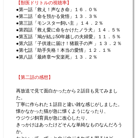
【獣医ドリトルの視聴率】
●第一話「救え！声なき命」１６．０％
●第二話「命を預かる覚悟」１３．３％
●第三話「モンスター飼い主 」１４．２％
●第四話「救え愛に命をかけたノラ犬」１４．５％
●第五話「鳩が結ぶ50年越しの夫婦愛」１１．５％
●第六話「子供達に届け！猪親子の声 」１３．２％
●第七話「助手失格！本当の愛情」１２．１％
●第八話「最終章〜安楽死」１３．２％
【第二話の感想】
再放送で見て面白かったから２話目も見てみまし
た。
丁寧に作られた１話目と違い雑な感じがしました。
懐かなかった猫が急に懐くようになったり、
ウジウジ飼育員が急に改心したり、
きっかけはあったけどそんな単純なものなんだろう
か。