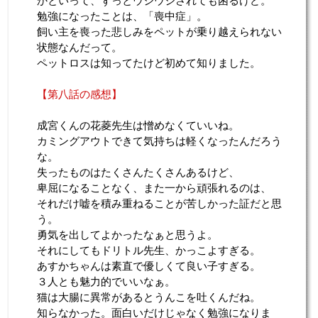
かといって、ずっとウジウジされても困るけど。
勉強になったことは、「喪中症」。
飼い主を喪った悲しみをペットが乗り越えられない
状態なんだって。
ペットロスは知ってたけど初めて知りました。
【第八話の感想】
成宮くんの花菱先生は憎めなくていいね。
カミングアウトできて気持ちは軽くなったんだろう
な。
失ったものはたくさんたくさんあるけど、
卑屈になることなく、また一から頑張れるのは、
それだけ嘘を積み重ねることが苦しかった証だと思
う。
勇気を出してよかったなぁと思うよ。
それにしてもドリトル先生、かっこよすぎる。
あすかちゃんは素直で優しくて良い子すぎる。
３人とも魅力的でいいなぁ。
猫は大腸に異常があるとうんこを吐くんだね。
知らなかった。面白いだけじゃなく勉強になりま