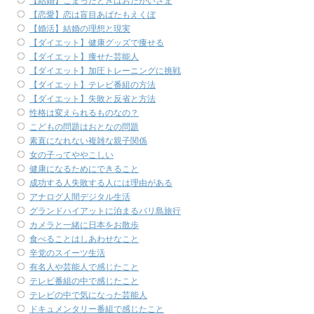
【結婚】こまったときはおたがいさま
【恋愛】恋は盲目あばたもえくぼ
【婚活】結婚の理想と現実
【ダイエット】健康グッズで痩せる
【ダイエット】痩せた芸能人
【ダイエット】加圧トレーニングに挑戦
【ダイエット】テレビ番組の方法
【ダイエット】失敗と反省と方法
性格は変えられるものなの？
こどもの問題はおとなの問題
素直になれない複雑な親子関係
女の子ってややこしい
健康になるためにできること
成功する人失敗する人には理由がある
アナログ人間デジタル生活
グランドハイアットに泊まるバリ島旅行
カメラと一緒に日本をお散歩
食べることはしあわせなこと
辛党のスイーツ生活
有名人や芸能人で感じたこと
テレビ番組の中で感じたこと
テレビの中で気になった芸能人
ドキュメンタリー番組で感じたこと