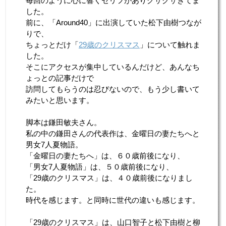
毎回のように心に響くセリフがありグサグサきてま
した。
前に、「Around40」に出演していた松下由樹つなが
りで、
ちょっとだけ「
29歳のクリスマス
」について触れま
した。
そこにアクセスが集中しているんだけど、あんなち
ょっとの記事だけで
訪問してもらうのは忍びないので、もう少し書いて
みたいと思います。
脚本は鎌田敏夫さん。
私の中の鎌田さんの代表作は、金曜日の妻たちへと
男女7人夏物語。
「金曜日の妻たちへ」は、６０歳前後になり、
「男女7人夏物語」は、５０歳前後になり、
「29歳のクリスマス」は、４０歳前後になりまし
た。
時代を感じます。と同時に世代の違いも感じます。
「29歳のクリスマス」は、山口智子と松下由樹と柳