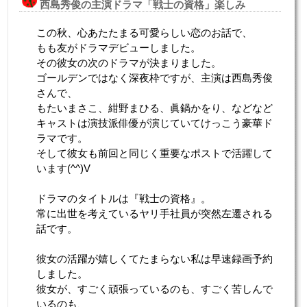
西島秀俊の主演ドラマ「戦士の資格」楽しみ
この秋、心あたたまる可愛らしい恋のお話で、
もも友がドラマデビューしました。
その彼女の次のドラマが決まりました。
ゴールデンではなく深夜枠ですが、主演は西島秀俊
さんで、
もたいまさこ、紺野まひる、眞鍋かをり、などなど
キャストは演技派俳優が演じていてけっこう豪華ド
ラマです。
そして彼女も前回と同じく重要なポストで活躍して
います(^^)V
ドラマのタイトルは『戦士の資格』。
常に出世を考えているヤリ手社員が突然左遷される
話です。
彼女の活躍が嬉しくてたまらない私は早速録画予約
しました。
彼女が、すごく頑張っているのも、すごく苦しんで
いるのも、