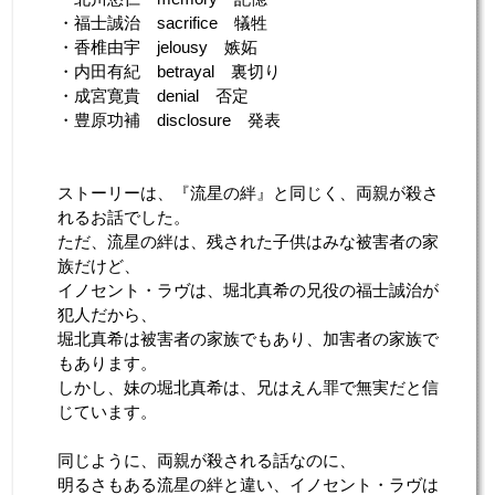
・福士誠治 sacrifice 犠牲
・香椎由宇 jelousy 嫉妬
・内田有紀 betrayal 裏切り
・成宮寛貴 denial 否定
・豊原功補 disclosure 発表
ストーリーは、『流星の絆』と同じく、両親が殺さ
れるお話でした。
ただ、流星の絆は、残された子供はみな被害者の家
族だけど、
イノセント・ラヴは、堀北真希の兄役の福士誠治が
犯人だから、
堀北真希は被害者の家族でもあり、加害者の家族で
もあります。
しかし、妹の堀北真希は、兄はえん罪で無実だと信
じています。
同じように、両親が殺される話なのに、
明るさもある流星の絆と違い、イノセント・ラヴは