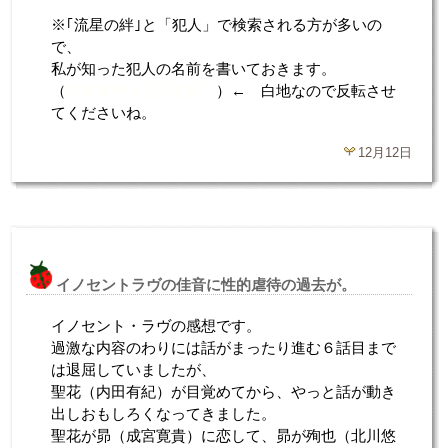
※｢流星の絆｣と「犯人」で検索される方が多いの
で、
私が知った犯人の名前を書いておきます。
（
柏原康孝（三浦友和）
）← 白地なので反転させ
てくださいね。
12月12日
イノセントラヴの佳音に性的虐待の過去が。
イノセント・ラヴの感想です。
過激な内容のわりには話がまったり進む６話目まで
は退屈していましたが、
聖花（内田有紀）が目覚めてから、やっと話が動き
出しおもしろくなってきました。
聖花が昴（成宮寛貴）に恋して、昴が殉也（北川悠