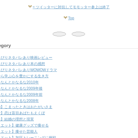
< ツイッターに対抗してモモッター参上は終了
Top
egory
っぴりネタバレあり映画レビュー
っぴりネタバレあり本の感想
っぴりネタバレありWOWOWドラマ
から学ぶ心を豊かにする生き方
なんとかなるな2010年
なんとかなるな2009年後
なんとかなるな2009年前
なんとかなるな2008年
婚】こまったときはおたがいさま
愛】恋は盲目あばたもえくぼ
活】結婚の理想と現実
イエット】健康グッズで痩せる
イエット】痩せた芸能人
イエット】加圧トレーニングに挑戦