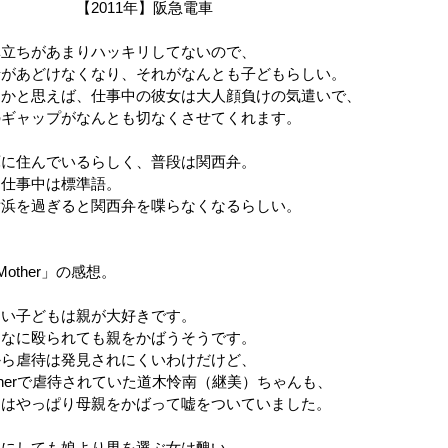
2011年】阪急電車
鼻立ちがあまりハッキリしてないので、
情があどけなくなり、それがなんとも子どもらしい。
うかと思えば、仕事中の彼女は大人顔負けの気遣いで、
のギャップがなんとも切なくさせてくれます。
庫に住んでいるらしく、普段は関西弁。
も仕事中は標準語。
横浜を過ぎると関西弁を喋らなくなるらしい。
Mother」の感想。
さい子どもは親が大好きです。
んなに殴られても親をかばうそうです。
から虐待は発見されにくいわけだけど、
therで虐待されていた道木怜南（継美）ちゃんも、
初はやっぱり母親をかばって嘘をついていました。