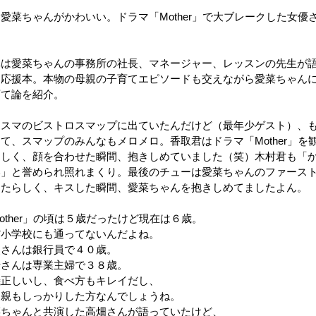
愛菜ちゃんがかわいい。ドラマ「Mother」で大ブレークした女優
。
真は愛菜ちゃんの事務所の社長、マネージャー、レッスンの先生が
て応援本。本物の母親の子育てエピソードも交えながら愛菜ちゃん
育て論を紹介。
マスマのビストロスマップに出ていたんだけど（最年少ゲスト）、
て、スマップのみんなもメロメロ。香取君はドラマ「Mother」を
らしく、顔を合わせた瞬間、抱きしめていました（笑）木村君も「
い」と誉められ照れまくり。最後のチューは愛菜ちゃんのファース
ったらしく、キスした瞬間、愛菜ちゃんを抱きしめてましたよん。
other」の頃は５歳だったけど現在は６歳。
だ小学校にも通ってないんだよね。
父さんは銀行員で４０歳。
母さんは専業主婦で３８歳。
儀正しいし、食べ方もキレイだし、
両親もしっかりした方なんでしょうね。
菜ちゃんと共演した高畑さんが語っていたけど、