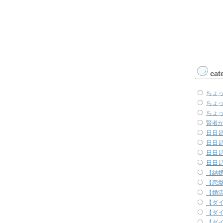
cat
ちょ
ちょ
ちょ
賢者
日日是
日日是
日日是
日日是
【結
【恋
【婚
【ダ
【ダ
【ダ