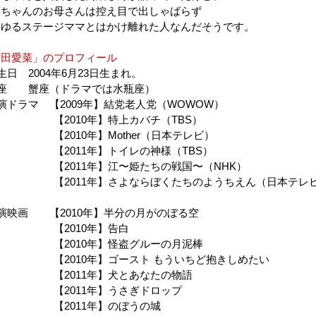
菜ちゃんのお母さんは控え目で出しゃばらず
わゆるステージママとはかけ離れた人なんだそうです。
芦田愛菜」のプロフィール
生日 2004年6月23日生まれ。
星座 蟹座（ドラマでは水瓶座）
演ドラマ 【2009年】結党老人党（WOWOW）
2010年】特上カバチ（TBS）
2010年】Mother（日本テレビ）
2011年】トイレの神様（TBS）
2011年】江〜姫たちの戦国〜（NHK）
2011年】さよならぼくたちのようちえん（日本テレ
演映画 【2010年】半分の月がのぼる空
2010年】告白
2010年】怪盗グルーの月泥棒
2010年】ゴースト もういちど抱きしめたい
2011年】犬とあなたの物語
2011年】うさぎドロップ
2011年】のぼうの城