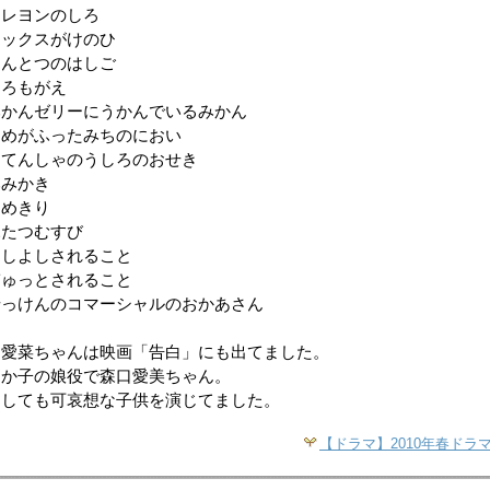
クレヨンのしろ
ワックスがけのひ
えんとつのはしご
ころもがえ
みかんゼリーにうかんでいるみかん
あめがふったみちのにおい
じてんしゃのうしろのおせき
みみかき
つめきり
ふたつむすび
よしよしされること
ぎゅっとされること
せっけんのコマーシャルのおかあさん
田愛菜ちゃんは映画「告白」にも出てました。
たか子の娘役で森口愛美ちゃん。
たしても可哀想な子供を演じてました。
【ドラマ】2010年春ドラ