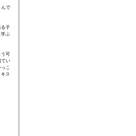
さんで
語る子
に学ぶ
もう可
観てい
かっこ
トキス