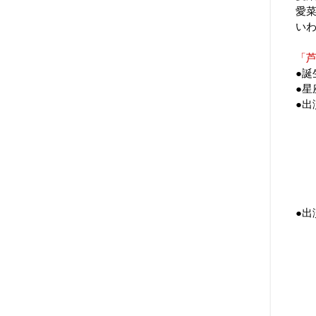
愛
い
「
●誕
●
●出
【
【
【
【
【
●出
【
【
【
【
【
【