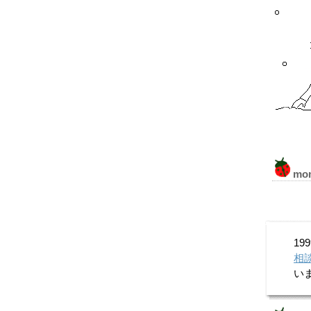
mo
1
相
い