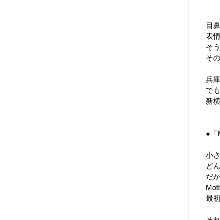
【
目
表
そ
そ
兵
で
新
●「
小
ど
だ
Mo
最