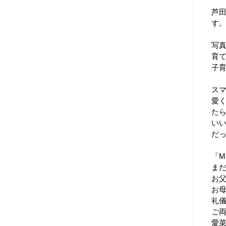
芦田
す
写
育
子
ス
愛く
た
い
だ
「M
ま
お
お
礼
ご
愛