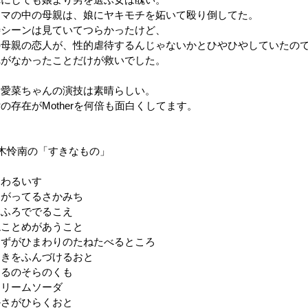
れにしても娘より男を選ぶ女は醜い。
ラマの中の母親は、娘にヤキモチを妬いて殴り倒してた。
待シーンは見ていてつらかったけど、
の母親の恋人が、性的虐待するんじゃないかとひやひやしていたの
れがなかったことだけが救いでした。
田愛菜ちゃんの演技は素晴らしい。
の存在がMotherを何倍も面白くしてます。
道木怜南の「すきなもの」
まわるいす
まがってるさかみち
おふろででるこえ
ねことめがあうこと
すずがひまわりのたねたべるところ
ゆきをふんづけるおと
よるのそらのくも
クリームソーダ
かさがひらくおと