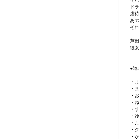
そ
ド
虐
あ
そ
芦
彼女
●
・
・
・
・
・
・
・
・
・