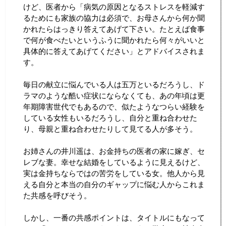
けど、医者から「病気の原因となるストレスを軽減す
るためにも家族の協力は必須で、お母さんから何か聞
かれたらはっきり答えてあげて下さい。たとえば食事
で何が食べたいというふうに聞かれたら何々がいいと
具体的に答えてあげてください」とアドバイスされま
す。
毎日の献立に悩んでいる人は五万といるだろうし、ド
ラマのような酷い症状にならなくても、あの年頃は更
年期障害世代でもあるので、似たようなつらい経験を
している女性もいるだろうし、自分と重ね合わせた
り、母親と重ね合わせたりして見てる人が多そう。
お姉さんの井川遥は、お金持ちの医者の家に嫁ぎ、セ
レブな妻。幸せな結婚をしているように見えるけど、
実は金持ちならではの苦労をしている女。他人から見
える自分と本当の自分のギャップに悩む人からこれま
た共感を呼びそう。
しかし、一番の共感ポイントは、タイトルにもなって