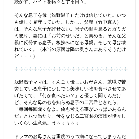
続かず、バイトを転々とする日々。
そんな息子を母（浅野温子）だけは信じていた。いつ
も優しく見守っていた。しかし、父親（竹中直人）
は、そんな息子が許せない。息子の顔を見るとガミガ
ミ怒り、妻には「お前のせいだ」と責める。そんな父
親に反発する息子。板挟みになる母親。そして母は壊
れていく。（本当の原因は隣の奥さんにありそうだけ
ど・・・）
浅野温子ママは、すんごく優しいお母さん。就職で苦
労している息子に少しでも美味しい物を食べさせてあ
げたくて、「何が食べたい？」と優しく聞くんだけ
ど、そんな母の心を知らぬ息子の二宮君ときたら、
「毎回毎回聞くなよ。俺も考える事がいっぱいあるん
だ」と八つ当たり。母をなじる二宮君の演技が憎々し
いくらい生意気。うぅぅぅぅぅ。
ドラマのお母さんは重度のうつ病になってしまうんだ