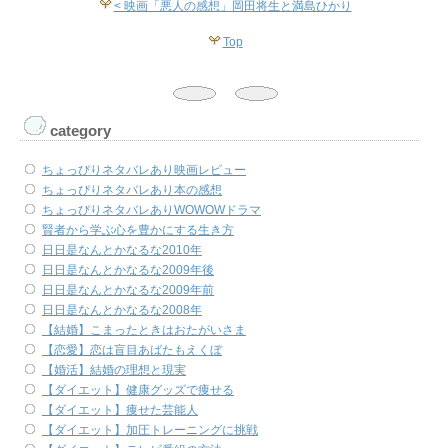
< 映画「悪人の感想」岡田将生と満島ひかり
Top
category
ちょっぴりネタバレあり映画レビュー
ちょっぴりネタバレあり本の感想
ちょっぴりネタバレありWOWOWドラマ
賢者から学ぶ心を豊かにする生き方
日日是なんとかなるな2010年
日日是なんとかなるな2009年後
日日是なんとかなるな2009年前
日日是なんとかなるな2008年
【結婚】こまったときはおたがいさま
【恋愛】恋は盲目あばたもえくぼ
【婚活】結婚の理想と現実
【ダイエット】健康グッズで痩せる
【ダイエット】痩せた芸能人
【ダイエット】加圧トレーニングに挑戦