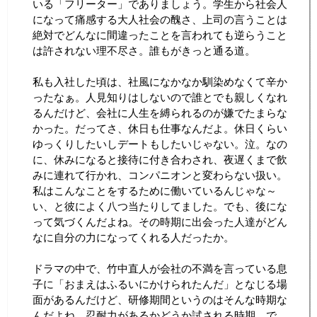
いる「フリーター」でありましょう。学生から社会人
になって痛感する大人社会の醜さ、上司の言うことは
絶対でどんなに間違ったことを言われても逆らうこと
は許されない理不尽さ。誰もがきっと通る道。
私も入社した頃は、社風になかなか馴染めなくて辛か
ったなぁ。人見知りはしないので誰とでも親しくなれ
るんだけど、会社に人生を縛られるのが嫌でたまらな
かった。だってさ、休日も仕事なんだよ。休日くらい
ゆっくりしたいしデートもしたいじゃない。泣。なの
に、休みになると接待に付き合わされ、夜遅くまで飲
みに連れて行かれ、コンパニオンと変わらない扱い。
私はこんなことをするために働いているんじゃな～
い、と彼によく八つ当たりしてました。でも、後にな
って気づくんだよね。その時期に出会った人達がどん
なに自分の力になってくれる人だったか。
ドラマの中で、竹中直人が会社の不満を言っている息
子に「おまえはふるいにかけられたんだ」となじる場
面があるんだけど、研修期間というのはそんな時期な
んだよね。忍耐力があるかどうか試される時期。で