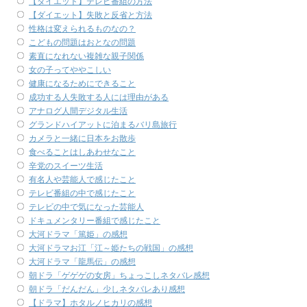
【ダイエット】テレビ番組の方法
【ダイエット】失敗と反省と方法
性格は変えられるものなの？
こどもの問題はおとなの問題
素直になれない複雑な親子関係
女の子ってややこしい
健康になるためにできること
成功する人失敗する人には理由がある
アナログ人間デジタル生活
グランドハイアットに泊まるバリ島旅行
カメラと一緒に日本をお散歩
食べることはしあわせなこと
辛党のスイーツ生活
有名人や芸能人で感じたこと
テレビ番組の中で感じたこと
テレビの中で気になった芸能人
ドキュメンタリー番組で感じたこと
大河ドラマ「篤姫」の感想
大河ドラマお江「江～姫たちの戦国」の感想
大河ドラマ「龍馬伝」の感想
朝ドラ「ゲゲゲの女房」ちょっこしネタバレ感想
朝ドラ「だんだん」少しネタバレあり感想
【ドラマ】ホタルノヒカリの感想