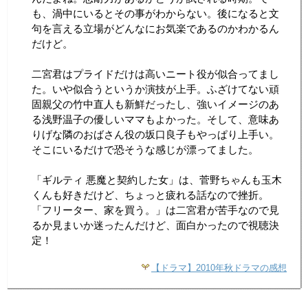
も、渦中にいるとその事がわからない。後になると文
句を言える立場がどんなにお気楽であるのかわかるん
だけど。
二宮君はプライドだけは高いニート役が似合ってまし
た。いや似合うというか演技が上手。ふざけてない頑
固親父の竹中直人も新鮮だったし、強いイメージのあ
る浅野温子の優しいママもよかった。そして、意味あ
りげな隣のおばさん役の坂口良子もやっぱり上手い。
そこにいるだけで恐そうな感じが漂ってました。
「ギルティ 悪魔と契約した女」は、菅野ちゃんも玉木
くんも好きだけど、ちょっと疲れる話なので挫折。
「フリーター、家を買う。」は二宮君が苦手なので見
るか見まいか迷ったんだけど、面白かったので視聴決
定！
【ドラマ】2010年秋ドラマの感想