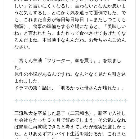
しい」と言いにくくなるし、言わないとなんか悪いよ
うな気もするし、とにかく気を遣って面倒でした。で
も、これまた自分が毎日毎日毎日（←またしつこくも
強調）、食事の準備をする立場になると、「美味しい
ね」と言われたら、また作って食べさせてあげたくな
るんだよね。本当勝手なもんだわ。お母ちゃんごめん
なさい。
二宮くん主演「フリーター、家を買う。」を観まし
た。
原作の小説があるんですね。なんとなく見たら引き込
まれました。
ドラマの第１話は、「明るかった母さんが壊れた」。
三流私大を卒業した息子（二宮和也）。新卒で入社し
た会社をたった３ヵ月で辞めてしまう。その気になれ
ば簡単に再就職できると考えていたが現実は厳しかっ
た。とりあえずアルバイト生活を続けるが、これまた