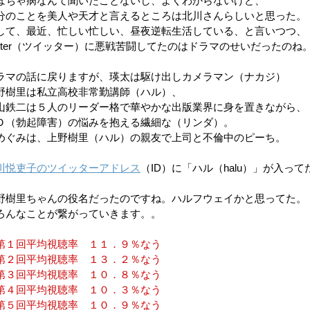
ぼちゃ病なんて聞いたことないし、よくわからないけど、
分のことを美人や天才と言えるところは北川さんらしいと思った。
して、最近、忙しい忙しい、昼夜逆転生活している、と言いつつ、
witter（ツイッター）に悪戦苦闘してたのはドラマのせいだったのね
ラマの話に戻りますが、瑛太は駆け出しカメラマン（ナカジ）
野樹里は私立高校非常勤講師（ハル）、
山鉄二は５人のリーダー格で華やかな出版業界に身を置きながら、
Ｄ（勃起障害）の悩みを抱える繊細な（リンダ）。
めぐみは、上野樹里（ハル）の親友で上司と不倫中のピーち。
川悦吏子のツイッターアドレス
（ID）に「ハル（halu）」が入って
、
野樹里ちゃんの役名だったのですね。ハルフウェイかと思ってた。
ろんなことが繋がっていきます。。
第１回平均視聴率 １１．９％なう
第２回平均視聴率 １３．２％なう
第３回平均視聴率 １０．８％なう
第４回平均視聴率 １０．３％なう
第５回平均視聴率 １０．９％なう