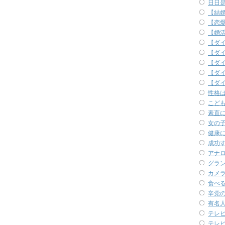
日日是
【結
【恋
【婚
【ダ
【ダ
【ダ
【ダ
【ダ
性格
こど
素直
女の
健康
成功
アナ
グラ
カメ
食べ
辛党
有名
テレ
テレ