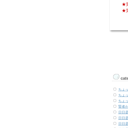
★
★
cat
ちょ
ちょ
ちょ
賢者
日日是
日日是
日日是