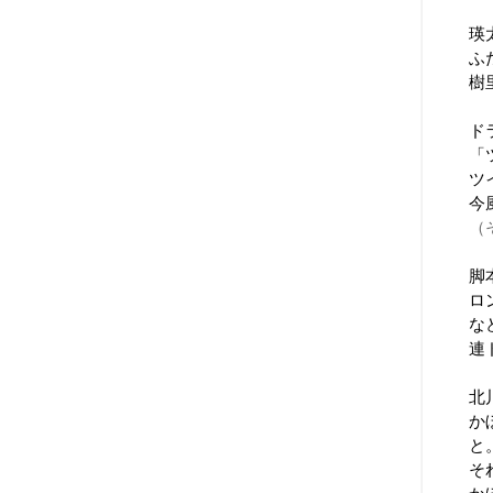
瑛
ふ
樹
ド
「
ツ
今
（
脚
ロ
な
連
北
か
と
そ