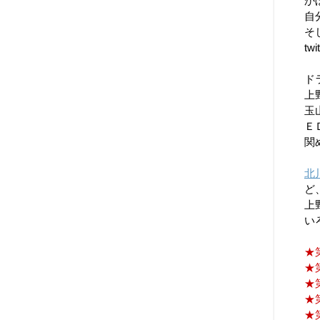
か
自
そ
t
ド
上
玉
Ｅ
関
北
ど
上
い
★
★
★
★
★