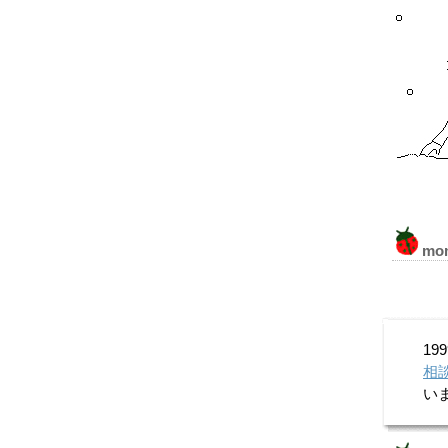
mo
1
相
い