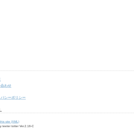
E
い合わせ
イバシーポリシー
L
this site (XML)
 teeter totter Ver.2.16-C