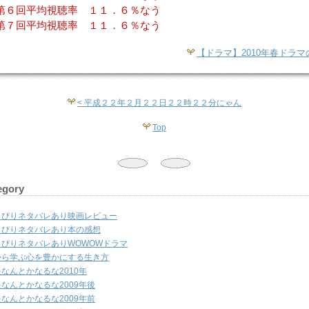
第６回平均視聴率 １１．６％なう
第７回平均視聴率 １１．６％なう
【ドラマ】2010年春ドラマ
< 平成２２年２月２２日２２時２２分にゃん
Top
egory
っぴりネタバレあり映画レビュー
っぴりネタバレあり本の感想
っぴりネタバレありWOWOWドラマ
から学ぶ心を豊かにする生き方
なんとかなるな2010年
なんとかなるな2009年後
なんとかなるな2009年前