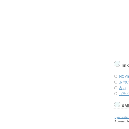
link
HOM
お問
占い
プラ
XM
Syndicate 
Powered by