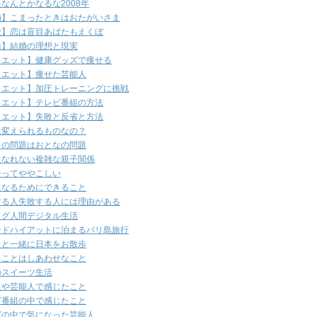
なんとかなるな2008年
婚】こまったときはおたがいさま
愛】恋は盲目あばたもえくぼ
活】結婚の理想と現実
イエット】健康グッズで痩せる
イエット】痩せた芸能人
イエット】加圧トレーニングに挑戦
イエット】テレビ番組の方法
イエット】失敗と反省と方法
は変えられるものなの？
もの問題はおとなの問題
になれない複雑な親子関係
子ってややこしい
になるためにできること
する人失敗する人には理由がある
ログ人間デジタル生活
ンドハイアットに泊まるバリ島旅行
ラと一緒に日本をお散歩
ることはしあわせなこと
のスイーツ生活
人や芸能人で感じたこと
ビ番組の中で感じたこと
ビの中で気になった芸能人