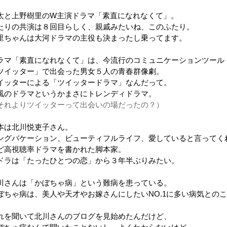
太と上野樹里のW主演ドラマ「素直になれなくて」。
たりの共演は８回目らしく、親戚みたいね、このふたり。
里ちゃんは大河ドラマの主役も決まったし乗ってます。
ラマ「素直になれなくて」は、今流行のコミュニケーションツール
ツイッター」で出会った男女５人の青春群像劇。
イッターによる「ツイッタードラマ」なんだって。
風のドラマというかまさにトレンディドラマ。
それよりツイッターって出会いの場だったの？）
本は北川悦吏子さん。
ングバケーション、ビューティフルライフ、愛していると言ってく
ど高視聴率ドラマを書かれた脚本家。
ドラは「たったひとつの恋」から３年半ぶりみたい。
川さんは「かぼちゃ病」という難病を患っている。
ぼちゃ病は、美人や天才やお嫁さんにしたいNO.1に多い病気とのこ
。
れを聞いて北川さんのブログを見始めたんだけど、