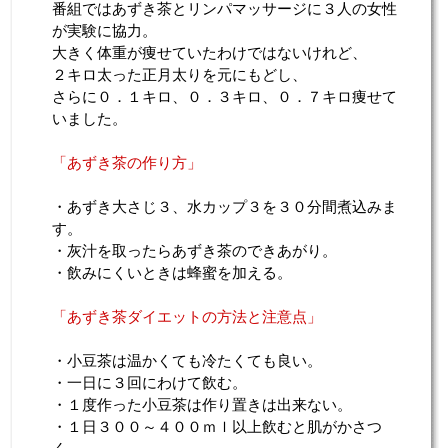
番組ではあずき茶とリンパマッサージに３人の女性
が実験に協力。
大きく体重が痩せていたわけではないけれど、
２キロ太った正月太りを元にもどし、
さらに０．１キロ、０．３キロ、０．７キロ痩せて
いました。
「あずき茶の作り方」
・あずき大さじ３、水カップ３を３０分間煮込みま
す。
・灰汁を取ったらあずき茶のできあがり。
・飲みにくいときは蜂蜜を加える。
「あずき茶ダイエットの方法と注意点」
・小豆茶は温かくても冷たくても良い。
・一日に３回にわけて飲む。
・１度作った小豆茶は作り置きは出来ない。
・１日３００～４００ｍｌ以上飲むと肌がかさつ