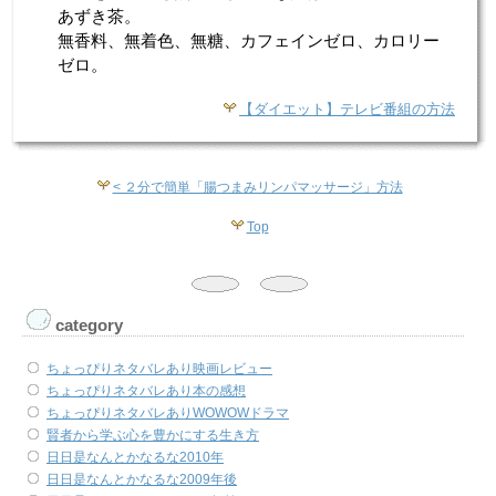
あずき茶。
無香料、無着色、無糖、カフェインゼロ、カロリー
ゼロ。
【ダイエット】テレビ番組の方法
< ２分で簡単「腸つまみリンパマッサージ」方法
Top
category
ちょっぴりネタバレあり映画レビュー
ちょっぴりネタバレあり本の感想
ちょっぴりネタバレありWOWOWドラマ
賢者から学ぶ心を豊かにする生き方
日日是なんとかなるな2010年
日日是なんとかなるな2009年後