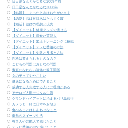
日日是なんとかなるな2009年前
日日是なんとかなるな2008年
【結婚】こまったときはおたがいさま
【恋愛】恋は盲目あばたもえくぼ
【婚活】結婚の理想と現実
【ダイエット】健康グッズで痩せる
【ダイエット】痩せた芸能人
【ダイエット】加圧トレーニングに挑戦
【ダイエット】テレビ番組の方法
【ダイエット】失敗と反省と方法
性格は変えられるものなの？
こどもの問題はおとなの問題
素直になれない複雑な親子関係
女の子ってややこしい
健康になるためにできること
成功する人失敗する人には理由がある
アナログ人間デジタル生活
グランドハイアットに泊まるバリ島旅行
カメラと一緒に日本をお散歩
食べることはしあわせなこと
辛党のスイーツ生活
有名人や芸能人で感じたこと
テレビ番組の中で感じたこと