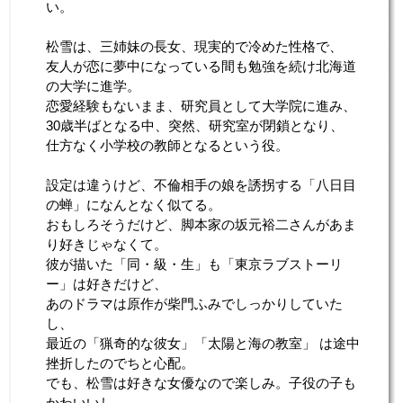
い。
松雪は、三姉妹の長女、現実的で冷めた性格で、
友人が恋に夢中になっている間も勉強を続け北海道
の大学に進学。
恋愛経験もないまま、研究員として大学院に進み、
30歳半ばとなる中、突然、研究室が閉鎖となり、
仕方なく小学校の教師となるという役。
設定は違うけど、不倫相手の娘を誘拐する「八日目
の蝉」になんとなく似てる。
おもしろそうだけど、脚本家の坂元裕二さんがあま
り好きじゃなくて。
彼が描いた「同・級・生」も「東京ラブストーリ
ー」は好きだけど、
あのドラマは原作が柴門ふみでしっかりしていた
し、
最近の「猟奇的な彼女」「太陽と海の教室」 は途中
挫折したのでちと心配。
でも、松雪は好きな女優なので楽しみ。子役の子も