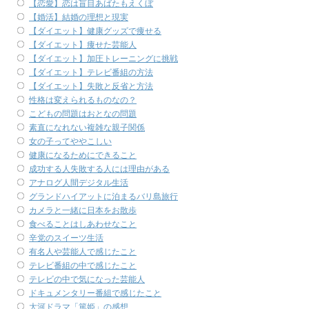
【恋愛】恋は盲目あばたもえくぼ
【婚活】結婚の理想と現実
【ダイエット】健康グッズで痩せる
【ダイエット】痩せた芸能人
【ダイエット】加圧トレーニングに挑戦
【ダイエット】テレビ番組の方法
【ダイエット】失敗と反省と方法
性格は変えられるものなの？
こどもの問題はおとなの問題
素直になれない複雑な親子関係
女の子ってややこしい
健康になるためにできること
成功する人失敗する人には理由がある
アナログ人間デジタル生活
グランドハイアットに泊まるバリ島旅行
カメラと一緒に日本をお散歩
食べることはしあわせなこと
辛党のスイーツ生活
有名人や芸能人で感じたこと
テレビ番組の中で感じたこと
テレビの中で気になった芸能人
ドキュメンタリー番組で感じたこと
大河ドラマ「篤姫」の感想