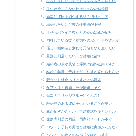
彼を好きになるデート方法を教えて欲しい
子供が欲しくないわけじゃない結婚観
両親に彼氏を紹介する話の切り出し方
結婚したいけど彼の仕事観が不安
子持ちバツイチ彼女との結婚に親が反対
同棲している彼と結婚を選ぶか仕事を選ぶか
優しい婚約者と別れて元彼とやり直したい
旦那と別居したいほど結婚に後悔
婚約者の彼が風俗で浮気は婚約破棄ですか
結婚３年目、昔好きだった彼が忘れられない
貯金なし借金ありの彼との結婚式
年下の彼と再婚したが離婚しそう
母親のマリッジブルーにうんざり
離婚歴のある彼に子供がいることが辛い
親の反対がきっかけで結婚式をキャンセル
家庭内別居の両親、両家顔合わせが不安
バツイチ子持ち男性と結婚に実感がわかない
バツイチの僕との結婚式を嫌がる彼女