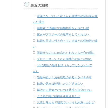
最近の相談
疎遠になっていた友人から結婚式の招待状が届
いた理由
結婚式に消極的で結婚指輪をくれない彼
彼女がプロポーズの返事をしてくれない
結婚を前提に付き合っている彼との価値観の違
い
既婚者なのにには忘れられない人が心の隅に
プロポーズしてくれた同棲中の彼との別れ
30代男性の婚活相談（カップリングパーテ
ィ）
妊娠が恐い！流産経験のあるバツイチの妻
結婚の意志は確認したけど進まない
婚活する勇気がないのは幼稚な自分のせい
３７歳の彼に結婚を決断させたい
元彼と死ぬまで親友でいようと約束したけど