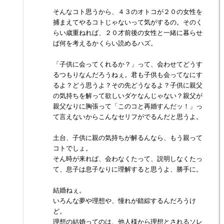
そんなコト思うから、４３のオトコが２０の女性を
捕まえてやるコトじゃないって気がするの。そのく
らい歳重ねれば、２０才前後の女性と一緒に暮らせ
ば何を考えるかくらい読めるハズ。
「子供に会ってくれるか？」って、会わせてどうす
るつもりなんだろうねぇ。君も子供も会ってなにす
るよ？どう思うよ？その先どうなるよ？子供に親父
の気持ちを解って欲しいダケなんじゃない？親父が
親父なりに胸張って「このコと再婚すんだッ！」っ
て言えないからこんなセリフがでるんだと思うよ。
土台、子供に親の気持ちが解るんなら、もう親って
コトでしょ。
そん時が来れば、会わなくたって、説明しなくたっ
て、息子は息子なりに理解すると思うよ、勝手に。
結婚ねぇ。
いろんな夢や理想や、憧れが錯綜するんだろうけ
ど。
理想の結婚ってのは、他人様から理想とされるソレ