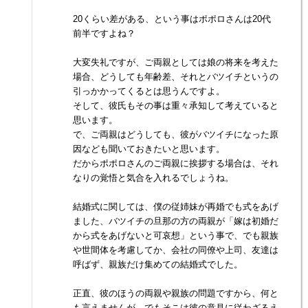
20くらい差がある、という事はポポロさんは20代
前半ですよね？
大変失礼ですが、ご両親としては娘の将来を考えた
場合、どうしても年齢差、それとバツイチというの
引っかかってくるとは思うんですよ。
そして、彼氏もその事は重々承知して考えていると
思います。
で、ご両親はどうしても、彼がバツイチになった原
因なども聞いておきたいと思います。
だからポポロさんのご両親に挨拶する場合は、それ
なりの覚悟と気合を入れるでしょうね。
結婚式に関しては、僕の従姉妹が再婚でも式をあげ
ました、バツイチの旦那の方の両親が「嫁は初婚だ
から式をあげないと可哀想」という事で、でも親族
や世間体を考慮してか、会社の同僚や上司、友達は
呼ばず、親族だけ集めての結婚式でした。
正直、彼のほうの両親や親族の問題ですから、何と
も言えませんが、でもそこは彼の意見に従わざるえ