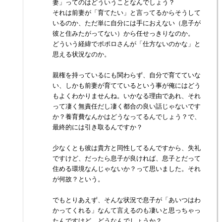
妻」ってのはどういうことなんでしょう？
それは前妻が「育てたい」と言ってるからそうして
いるのか、ただ単に自分には手におえない（息子が
彼と住みたがってない）から任せっきりなのか。
どういう経緯でポポロさんが「仕方ないのかな」と
思える状況なのか。
親権を持っているにも関わらず、自分で育てていな
い、しかも前妻が育てているという事が俺にはどう
もよくわかりませんね。いかなる理由であれ、それ
って凄く無責任だし凄く都合の良い話じゃないです
か？養育費なんかはどうなってるんでしょう？で、
最終的には引き取るんですか？
少なくとも彼は貴方と同性してるんですから、失礼
ですけど、だったら息子が良ければ、息子とだって
住める環境なんじゃないか？って思いました。それ
が何故？という。
でもとりあえず、そんな状況で息子が「あいつはわ
かってくれる」なんて言えるのも凄いと思っちゃっ
たんですけど、どうなんでしょうか？