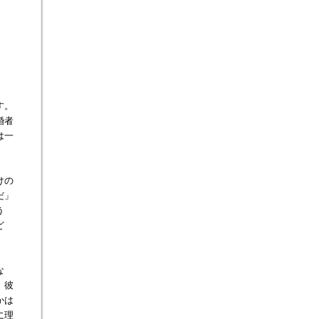
す。
婚者
は一
。
けの
だ」
う
ど
な
、彼
かは
に理