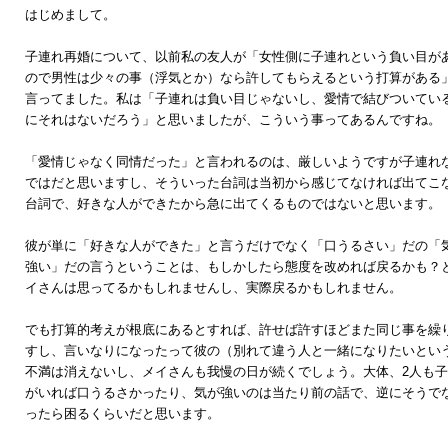
はじめまして。
子連れ再婚について、以前私の友人が「女性側に子連れという負い目が
ので男性は少々の事（浮気とか）なら許してもらえるという打算がある
言ってました。私は「子連れは負い目じゃないし、愛情で結びついてい
にそれはないだろう」と思いましたが、こういう事ってあるんですね。
「愛情じゃなく同情だった」と言われるのは、厳しいようですが子連れ
ではだと思いますし、そういった台詞は当初から感じてなければ出てこ
台詞で、好きな人ができたから急に出てくるものではないと思います。
彼が単に「好きな人ができた」と言うだけでなく「口うるさい」だの「
強い」だの言うということは、もしかしたら態度を改めれば戻るかも？
イさんは思ってるかもしれませんし、実際戻るかもしれません。
でも打算的考えが根底にあるとすれば、許せば許すほどまた同じ事を繰
すし、言いなりになったって彼の（別れて違う人と一緒になりたいとい
不満は消えないし、メイさんも我慢の日が続くでしょう。大体、2人も
がいれば口うるさかったり、気が強いのは当たり前の話で、逆にそうで
ったら困るくらいだと思います。