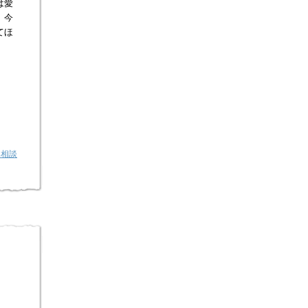
は愛
。今
てほ
み相談