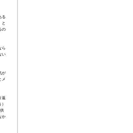
ある
」と
るの
なら
ない
気が
とメ
り返
う）
子供
なか