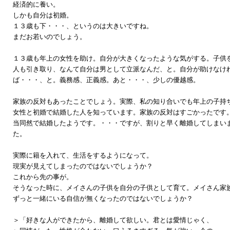
経済的に養い。
しかも自分は初婚。
１３歳も下・・・、というのは大きいですね。
まだお若いのでしょう。
１３歳も年上の女性を助け。自分が大きくなったような気がする。子供
人も引き取り、なんて自分は男として立派なんだ、と。自分が助けなけ
ば・・・、と。義務感、正義感。あと・・・、少しの優越感。
家族の反対もあったことでしょう。実際、私の知り合いでも年上の子持
女性と初婚で結婚した人を知っています。家族の反対はすごかったです
当同然で結婚したようです。・・・ですが、割りと早く離婚してしまい
た。
実際に籍を入れて、生活をするようになって。
現実が見えてしまったのではないでしょうか？
これから先の事が。
そうなった時に、メイさんの子供を自分の子供として育て。メイさん家
ずっと一緒にいる自信が無くなったのではないでしょうか？
＞「好きな人ができたから、離婚して欲しい。君とは愛情じゃく、