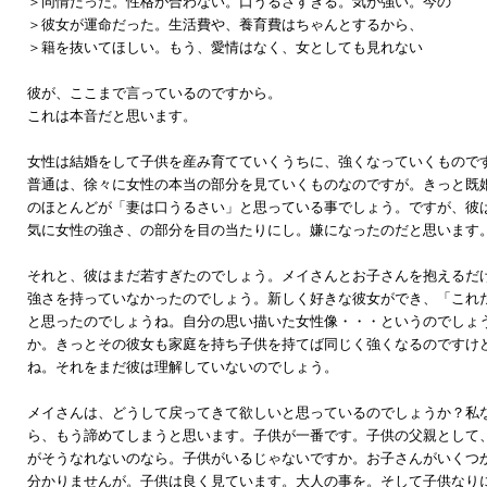
＞同情だった。性格が合わない。口うるさすぎる。気が強い。今の
＞彼女が運命だった。生活費や、養育費はちゃんとするから、
＞籍を抜いてほしい。もう、愛情はなく、女としても見れない
彼が、ここまで言っているのですから。
これは本音だと思います。
女性は結婚をして子供を産み育てていくうちに、強くなっていくもので
普通は、徐々に女性の本当の部分を見ていくものなのですが。きっと既
のほとんどが「妻は口うるさい」と思っている事でしょう。ですが、彼
気に女性の強さ、の部分を目の当たりにし。嫌になったのだと思います
それと、彼はまだ若すぎたのでしょう。メイさんとお子さんを抱えるだ
強さを持っていなかったのでしょう。新しく好きな彼女ができ、「これ
と思ったのでしょうね。自分の思い描いた女性像・・・というのでしょ
か。きっとその彼女も家庭を持ち子供を持てば同じく強くなるのですけ
ね。それをまだ彼は理解していないのでしょう。
メイさんは、どうして戻ってきて欲しいと思っているのでしょうか？私
ら、もう諦めてしまうと思います。子供が一番です。子供の父親として
がそうなれないのなら。子供がいるじゃないですか。お子さんがいくつ
分かりませんが。子供は良く見ています。大人の事を。そして子供なり