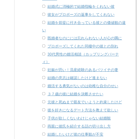
結婚式に消極的で結婚指輪をくれない彼
彼女がプロポーズの返事をしてくれない
結婚を前提に付き合っている彼との価値観の違
い
既婚者なのにには忘れられない人が心の隅に
プロポーズしてくれた同棲中の彼との別れ
30代男性の婚活相談（カップリングパーテ
ィ）
妊娠が恐い！流産経験のあるバツイチの妻
結婚の意志は確認したけど進まない
婚活する勇気がないのは幼稚な自分のせい
３７歳の彼に結婚を決断させたい
元彼と死ぬまで親友でいようと約束したけど
彼を好きになるデート方法を教えて欲しい
子供が欲しくないわけじゃない結婚観
両親に彼氏を紹介する話の切り出し方
結婚したいけど彼の仕事観が不安