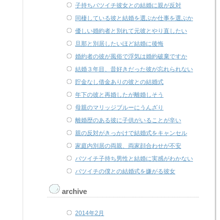
子持ちバツイチ彼女との結婚に親が反対
同棲している彼と結婚を選ぶか仕事を選ぶか
優しい婚約者と別れて元彼とやり直したい
旦那と別居したいほど結婚に後悔
婚約者の彼が風俗で浮気は婚約破棄ですか
結婚３年目、昔好きだった彼が忘れられない
貯金なし借金ありの彼との結婚式
年下の彼と再婚したが離婚しそう
母親のマリッジブルーにうんざり
離婚歴のある彼に子供がいることが辛い
親の反対がきっかけで結婚式をキャンセル
家庭内別居の両親、両家顔合わせが不安
バツイチ子持ち男性と結婚に実感がわかない
バツイチの僕との結婚式を嫌がる彼女
archive
2014年2月